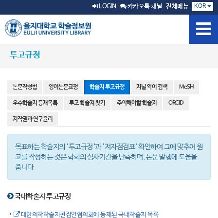
KOR
LOGIN
카카오톡 채널
전체메뉴
투고규정
논문작성법
영어논문교정
학술지 투고규정
저널 약어 검색
MeSH
우수학술지 등재목록
투고 학술지 찾기
주의해야할 학술지
ORCID
저작권과 연구윤리
목표하는 학술지의 ‘투고규정‘과 ‘저자점검표‘ 확인하여 그에 맞추어 원
고를 작성하는 것은 학회의 심사기간을 단축하며, 논문 발행에 도움을
줍니다.
국내학술지 투고규정
대한의학학술지편집인협의회에 등재된 국내학술지 목록