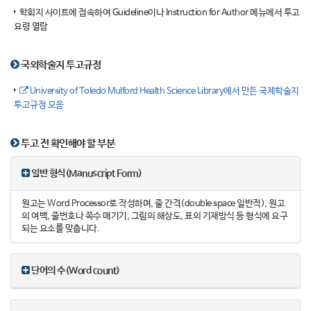
학회지 사이트에 접속하여 Guideline이나 Instruction for Author 메뉴에서 투고
요령 열람
국외학술지 투고규정
University of Toledo Mulford Health Science Library에서 만든 국제학술지
투고규정 모음
투고 전 확인해야 할 부분
일반 형식(Manuscript Form)
원고는 Word Processor로 작성하며, 줄 간격(double space 일반적), 원고
의 여백, 줄번호나 쪽수 매기기, 그림의 해상도, 표의 기재방식 등 형식에 요구
되는 요소를 맞춥니다.
단어의 수(Word count)