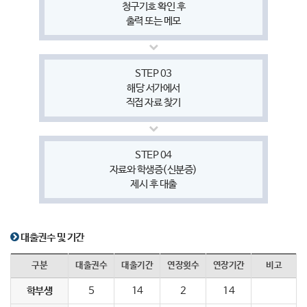
청구기호 확인 후
출력 또는 메모
STEP 03
해당 서가에서
직접 자료 찾기
STEP 04
자료와 학생증(신분증)
제시 후 대출
대출권수 및 기간
구분
대출권수
대출기간
연장횟수
연장기간
비고
학부생
5
14
2
14