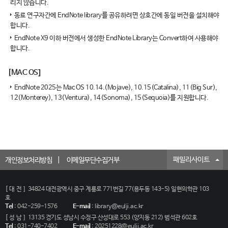
리지 않습니다.
동료 연구자간에 EndNote library를 공유하려면 상호간에 동일 버전을 설치해야
합니다.
EndNote X9 이하 버전에서 생성한 EndNote Library는 Convert하여 사용해야
합니다.
[MAC OS]
EndNote 2025는 Mac OS 10.14.(Mojave), 10.15(Catalina), 11(Big Sur),
12(Monterey), 13(Ventura), 14(Sonoma), 15(Sequoia)를 지원합니다.
패밀리사이트
개인정보처리방침
이메일무단수집거부
[대전]
34824 대전광역시 중구 계룡로 771번길 77(용두동 143-5) 일현의학관 103
호
Tel
:
042-259-1576
E-mail
:
library@eulji.ac.kr
[성남]
13135 경기도 성남시 수정구 산성대로 553 (양지동 212) 범석관 602호
Tel
:
031-740-7402
E-mail
:
20251228@eulji.ac.kr