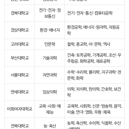
전기·전자·정
경북대학교
전기·전자·통신·컴퓨터공학
보통신
환경공학, 에너지·원자력, 자원공
경상대학교
환경·에너지
학
고려대학교
인문학
철학, 종교학, 어·문학, 역사
건축·토목공학, 기계공학, 조선·우
부산대학교
기술과학
주항공, 화학공학, 재료공학
수학·수리학, 물리학, 지구과학·천
서울대학교
자연과학
문학, 화학
의학, 치의학, 한의학, 간호학, 보건
연세대학교
임상의학
학
교육·사회·예
교육학, 사회학, 신문·방송학, 음악,
이화여자대학교
체능
미술, 연극·영화, 무용·체육
농학, 축산학, 수의학, 식품학, 수산
전북대학교
농·축산