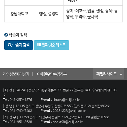
·해양학
정치·외교학, 법률, 행정, 경제·경
충남대학교
행정, 경영학
영학, 무역학, 군사학
학술지 검색
학술지 검색
알파벳순 리스트
패밀리사이트
개인정보처리방침
이메일무단수집거부
[대전]
34824 대전광역시 중구 계룡로 771번길 77(용두동 143-5) 일현의학관 103
호
Tel
:
042-259-1576
E-mail
:
library@eulji.ac.kr
[성남]
13135 경기도 성남시 수정구 산성대로 553 (양지동 212) 범석관 602호
Tel
:
031-740-7402
E-mail
:
20251228@eulji.ac.kr
[의정부]
11759 경기도 의정부시 동일로 712(금오동 439-39) 일현관 105호
Tel
:
031-951-3628
E-mail
:
nadja98@eulji.ac.kr