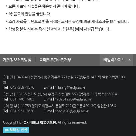
모든 자료와 시설물은 훼손하지 말아야 합니다.
식·음료의 반입을 금합니다.
소장 자료를 무단으로 반출 시에는 도서관 규정에 의해 제재조치를 받게 됩니다.
학생증 분실 시에는 즉시 신고하고, 신한은행에서 재발급 받습니다.
패밀리사이트
개인정보처리방침
이메일무단수집거부
[대전]
34824 대전광역시 중구 계룡로 771번길 77(용두동 143-5) 일현의학관 103
호
Tel
:
042-259-1576
E-mail
:
library@eulji.ac.kr
[성남]
13135 경기도 성남시 수정구 산성대로 553 (양지동 212) 범석관 602호
Tel
:
031-740-7402
E-mail
:
20251228@eulji.ac.kr
[의정부]
11759 경기도 의정부시 동일로 712(금오동 439-39) 일현관 105호
Tel
:
031-951-3628
E-mail
:
nadja98@eulji.ac.kr
Copyright(c)
을지대학교 학술정보원.
All rights reserved.
pc 모바일 전환