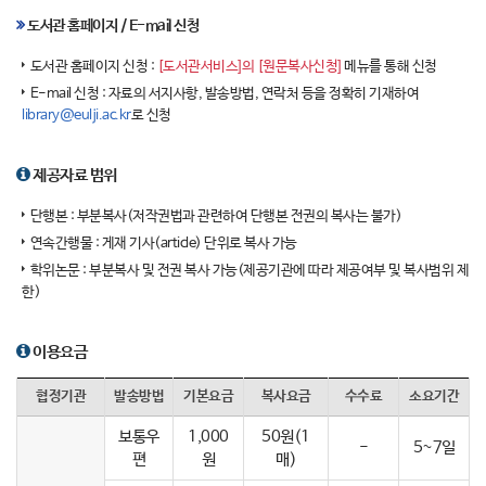
도서관 홈페이지 / E-mail 신청
도서관 홈페이지 신청 :
[도서관서비스]의 [원문복사신청]
메뉴를 통해 신청
E-mail 신청 : 자료의 서지사항, 발송방법, 연락처 등을 정확히 기재하여
library@eulji.ac.kr
로 신청
제공자료 범위
단행본 : 부분복사(저작권법과 관련하여 단행본 전권의 복사는 불가)
연속간행물 : 게재 기사(article) 단위로 복사 가능
학위논문 : 부분복사 및 전권 복사 가능(제공기관에 따라 제공여부 및 복사범위 제
한)
이용요금
협정기관
발송방법
기본요금
복사요금
수수료
소요기간
보통우
1,000
50원(1
-
5~7일
편
원
매)