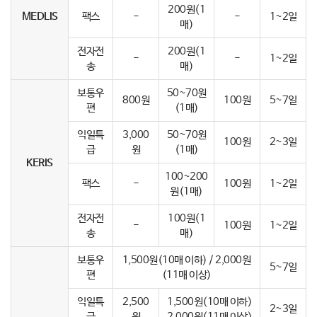
200원(1
MEDLIS
팩스
-
-
1~2일
매)
전자전
200원(1
-
-
1~2일
송
매)
보통우
50~70원
800원
100원
5~7일
편
(1매)
익일특
3,000
50~70원
100원
2~3일
급
원
(1매)
KERIS
100~200
팩스
-
100원
1~2일
원(1매)
전자전
100원(1
-
100원
1~2일
송
매)
보통우
1,500원(10매 이하) / 2,000원
5~7일
편
(11매 이상)
익일특
2,500
1,500원(10매 이하)
2~3일
급
원
2,000원(11매 이상)