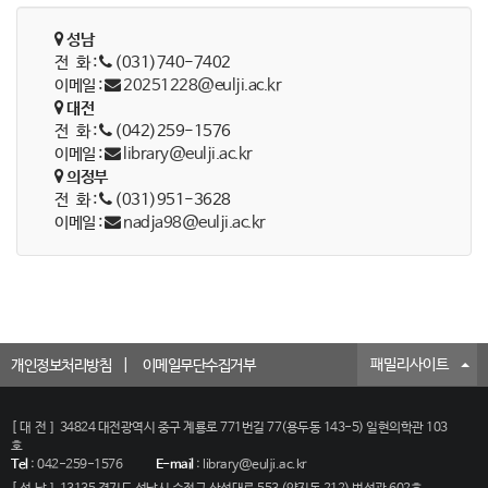
성남
전 화 :
(031)740-7402
이메일 :
20251228@eulji.ac.kr
대전
전 화 :
(042)259-1576
이메일 :
library@eulji.ac.kr
의정부
전 화 :
(031)951-3628
이메일 :
nadja98@eulji.ac.kr
패밀리사이트
개인정보처리방침
이메일무단수집거부
[대전]
34824 대전광역시 중구 계룡로 771번길 77(용두동 143-5) 일현의학관 103
호
Tel
:
042-259-1576
E-mail
:
library@eulji.ac.kr