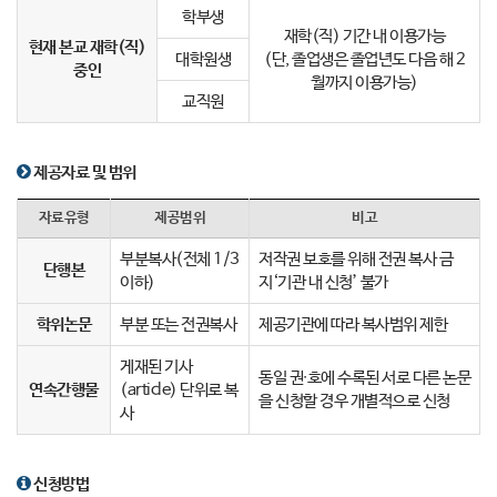
학부생
재학(직) 기간 내 이용가능
현재 본교 재학(직)
대학원생
(단, 졸업생은 졸업년도 다음 해 2
중인
월까지 이용가능)
교직원
제공자료 및 범위
자료유형
제공범위
비고
부분복사(전체 1/3
저작권 보호를 위해 전권 복사 금
단행본
이하)
지‘기관 내 신청’ 불가
학위논문
부분 또는 전권복사
제공기관에 따라 복사범위 제한
게재된 기사
동일 권∙호에 수록된 서로 다른 논문
연속간행물
(article) 단위로 복
을 신청할 경우 개별적으로 신청
사
신청방법