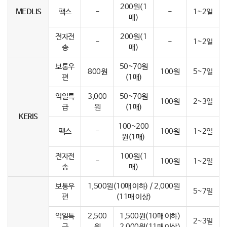
200원(1
MEDLIS
팩스
-
-
1~2일
매)
전자전
200원(1
-
-
1~2일
송
매)
보통우
50~70원
800원
100원
5~7일
편
(1매)
익일특
3,000
50~70원
100원
2~3일
급
원
(1매)
KERIS
100~200
팩스
-
100원
1~2일
원(1매)
전자전
100원(1
-
100원
1~2일
송
매)
보통우
1,500원(10매 이하) / 2,000원
5~7일
편
(11매 이상)
익일특
2,500
1,500원(10매 이하)
2~3일
급
원
2,000원(11매 이상)