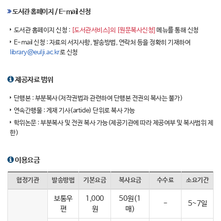
도서관 홈페이지 / E-mail 신청
도서관 홈페이지 신청 :
[도서관서비스]의 [원문복사신청]
메뉴를 통해 신청
E-mail 신청 : 자료의 서지사항, 발송방법, 연락처 등을 정확히 기재하여
library@eulji.ac.kr
로 신청
제공자료 범위
단행본 : 부분복사(저작권법과 관련하여 단행본 전권의 복사는 불가)
연속간행물 : 게재 기사(article) 단위로 복사 가능
학위논문 : 부분복사 및 전권 복사 가능(제공기관에 따라 제공여부 및 복사범위 제
한)
이용요금
협정기관
발송방법
기본요금
복사요금
수수료
소요기간
보통우
1,000
50원(1
-
5~7일
편
원
매)