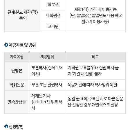
학부생
재학(직) 기간 내 이용가능
현재 본교 재학(직)
대학원생
(단, 졸업생은 졸업년도 다음 해 2
중인
월까지 이용가능)
교직원
제공자료 및 범위
자료유형
제공범위
비고
부분복사(전체 1/3
저작권 보호를 위해 전권 복사 금
단행본
이하)
지‘기관 내 신청’ 불가
학위논문
부분 또는 전권복사
제공기관에 따라 복사범위 제한
게재된 기사
동일 권∙호에 수록된 서로 다른 논문
연속간행물
(article) 단위로 복
을 신청할 경우 개별적으로 신청
사
신청방법