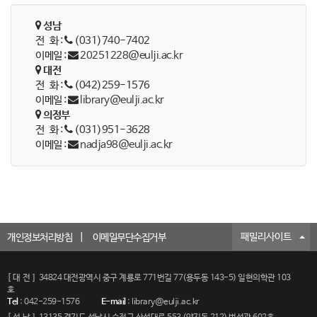
성남
전 화 :
(031)740-7402
이메일 :
20251228@eulji.ac.kr
대전
전 화 :
(042)259-1576
이메일 :
library@eulji.ac.kr
의정부
전 화 :
(031)951-3628
이메일 :
nadja98@eulji.ac.kr
패밀리사이트
개인정보처리방침
이메일무단수집거부
[대전]
34824 대전광역시 중구 계룡로 771번길 77(용두동 143-5) 일현의학관 103
호
Tel
:
042-259-1576
E-mail
:
library@eulji.ac.kr