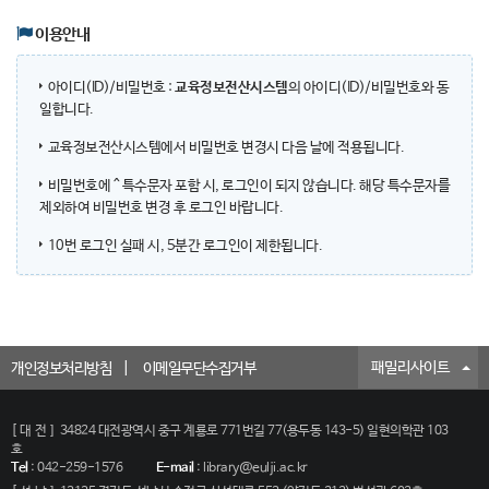
이용안내
아이디(ID)/비밀번호 :
교육정보전산시스템
의 아이디(ID)/비밀번호와 동
일합니다.
교육정보전산시스템에서 비밀번호 변경시 다음 날에 적용됩니다.
비밀번호에 ^ 특수문자 포함 시, 로그인이 되지 않습니다. 해당 특수문자를
제외하여 비밀번호 변경 후 로그인 바랍니다.
10번 로그인 실패 시, 5분간 로그인이 제한됩니다.
패밀리사이트
개인정보처리방침
이메일무단수집거부
[대전]
34824 대전광역시 중구 계룡로 771번길 77(용두동 143-5) 일현의학관 103
호
Tel
:
042-259-1576
E-mail
:
library@eulji.ac.kr