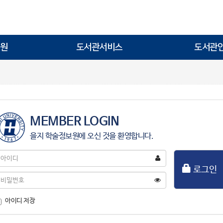
원
도서관서비스
도서관
MEMBER LOGIN
을지 학술정보원에 오신 것을 환영합니다.
아
이
로그인
디
비
밀
번
아이디 저장
호