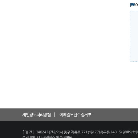
개인정보처리방침
이메일무단수집거부
[대전]
34824 대전광역시 중구 계룡로 771번길 77(용두동 143-5) 일현의학관
을지대학교 대전캠퍼스 학술정보원