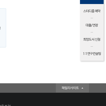
스터디룸 예약
대출/연장
밀
희망도서 신청
1:1연구컨설팅
패밀리사이트
lji.ac.kr