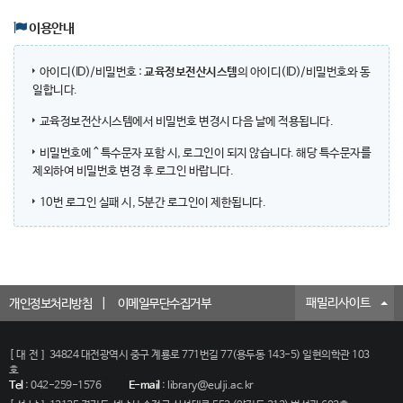
이용안내
아이디(ID)/비밀번호 :
교육정보전산시스템
의 아이디(ID)/비밀번호와 동
일합니다.
교육정보전산시스템에서 비밀번호 변경시 다음 날에 적용됩니다.
비밀번호에 ^ 특수문자 포함 시, 로그인이 되지 않습니다. 해당 특수문자를
제외하여 비밀번호 변경 후 로그인 바랍니다.
10번 로그인 실패 시, 5분간 로그인이 제한됩니다.
패밀리사이트
개인정보처리방침
이메일무단수집거부
[대전]
34824 대전광역시 중구 계룡로 771번길 77(용두동 143-5) 일현의학관 103
호
Tel
:
042-259-1576
E-mail
:
library@eulji.ac.kr