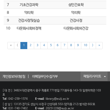
7
기초건강과학
성인간호학
8
약리학
약리학
9
건강사정및실습
건강사정
10
다문화사회와정책
다문화사회와건강
«
<
1
2
3
4
5
6
7
8
9
10
>
»
패밀리사이트
개인정보처리방침
이메일무단수집거부
[대전]
34824 대전광역시 중구 계룡로 771번길 77(용두동 143-5) 일현의학관 103
호
Tel
:
042-259-1576
E-mail
:
library@eulji.ac.kr
[성남]
13135 경기도 성남시 수정구 산성대로 553 (양지동 212) 범석관 602호
Tel
:
031-740-7402
E-mail
:
20251228@eulji.ac.kr