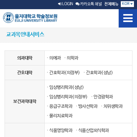
KOR
LOGIN
카카오톡 채널
전체메뉴
교과목안내서비스
의과대학
의예과
의학과
간호대학
간호학과(의정부)
간호학과(성남)
임상병리학과(성남)
임상병리학과(의정부)
안경광학과
보건과학대학
응급구조학과
방사선학과
치위생학과
물리치료학과
식품영양학과
식품산업외식학과