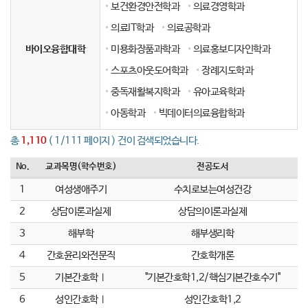
보건환경안전학과
의료경영학과
의료IT학과
의료공학과
바이오융합대학
미용화장품과학과
의료홍보디자인학과
스포츠아웃도어학과
장례지도학과
중독재활복지학과
유아교육학과
아동학과
빅데이터의료융합학과
총
1,110
( 1/111 페이지 ) 건이 검색되었습니다.
No.
교과목명(학수번호)
전공도서
1
여성생애주기
수치로보는여성건강
2
상담이론과실제
상담의이론과실제
3
해부학
해부생리학
4
간호윤리와전문직
간호학개론
5
기본간호학Ⅰ
"기본간호학1,2/핵심기본간호수기"
6
성인간호학Ⅰ
성인간호학1,2