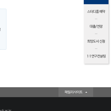
스터디룸 예약
대출/연장
밀
희망도서 신청
1:1연구컨설팅
패밀리사이트
lji.ac.kr