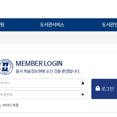
원
도서관서비스
도서관
MEMBER LOGIN
을지 학술정보원에 오신 것을 환영합니다.
아
이
로그인
디
비
밀
번
아이디 저장
호