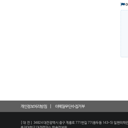
개인정보처리방침
이메일무단수집거부
[대전]
34824 대전광역시 중구 계룡로 771번길 77(용두동 143-5) 일현의학관
을지대학교 대전캠퍼스 학술정보원