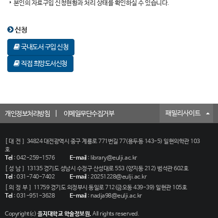
본인의 자료구입 신청현황과 처리 상태를 확인하실 수 있습니다.
신청
국내도서 구입 신청
직접 희망도서신청
패밀리사이트
개인정보처리방침
이메일무단수집거부
[대전]
34824 대전광역시 중구 계룡로 771번길 77(용두동 143-5) 일현의학관 103
호
Tel
:
042-259-1576
E-mail
:
library@eulji.ac.kr
[성남]
13135 경기도 성남시 수정구 산성대로 553 (양지동 212) 범석관 602호
Tel
:
031-740-7402
E-mail
:
20251228@eulji.ac.kr
[의정부]
11759 경기도 의정부시 동일로 712(금오동 439-39) 일현관 105호
Tel
:
031-951-3628
E-mail
:
nadja98@eulji.ac.kr
Copyright(c)
을지대학교 학술정보원.
All rights reserved.