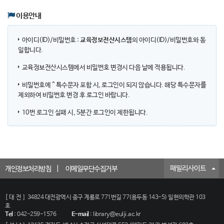
이용안내
아이디(ID)/비밀번호 :
교육정보전산시스템
의 아이디(ID)/비밀번호와 동
일합니다.
교육정보전산시스템에서 비밀번호 변경시 다음 날에 적용됩니다.
비밀번호에 ^ 특수문자 포함 시, 로그인이 되지 않습니다. 해당 특수문자를
제외하여 비밀번호 변경 후 로그인 바랍니다.
10번 로그인 실패 시, 5분간 로그인이 제한됩니다.
패밀리사이트
개인정보처리방침
이메일무단수집거부
[대전]
34824 대전광역시 중구 계룡로 771번길 77(용두동 143-5) 일현의학관 103
호
Tel
:
042-259-1576
E-mail
:
library@eulji.ac.kr