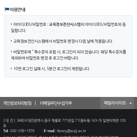
이용안내
아이디(ID)/비밀번호 :
교육정보전산시스템
의 아이디(ID)/비밀번호와 동
일합니다.
교육정보전산시스템에서 비밀번호 변경시 다음 날에 적용됩니다.
비밀번호에 ^ 특수문자 포함 시, 로그인이 되지 않습니다. 해당 특수문자를
제외하여 비밀번호 변경 후 로그인 바랍니다.
10번 로그인 실패 시, 5분간 로그인이 제한됩니다.
패밀리사이트
개인정보처리방침
이메일무단수집거부
[대전]
34824 대전광역시 중구 계룡로 771번길 77(용두동 143-5) 일현의학관 103
호
Tel
:
042-259-1576
E-mail
:
library@eulji.ac.kr