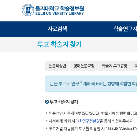
자료검색
학술연구지
투고 학술지 찾기
논문작성법
영어논문교정
학술지 투고규정
논문 투고 시 연구주제와 목표하는 방향에 적합한 
투고 학술지 찾기
인용색인지 등재여부(SCI/SCIE), 학술지의 영향력(IF, Ci
사서에게 의뢰 시
1:1 연구컨설팅
을 통해 신청해주세요.
투고저널 자동찾기 도구를 이용할 시
“Title과 “Abst