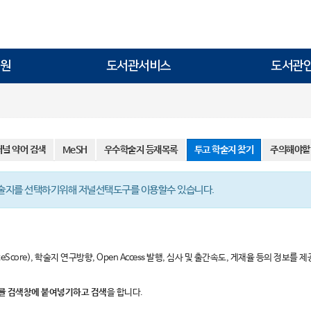
원
도서관서비스
도서관
저널 약어 검색
MeSH
우수학술지 등재목록
투고 학술지 찾기
주의해야할
학술지를 선택하기위해 저널선택도구를 이용할수 있습니다.
teScore), 학술지 연구방향, Open Access 발행, 심사 및 출간속도, 게재율 등의 정보를 
ract”를 검색창에 붙여넣기하고 검색
을 합니다.