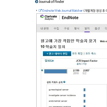
Journal of Finder
Endnote Web Journal Matcher
(개별계정 생성 후 