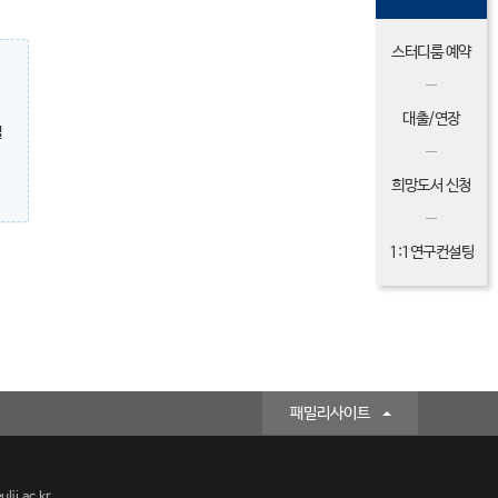
스터디룸 예약
대출/연장
밀
희망도서 신청
1:1연구컨설팅
패밀리사이트
lji.ac.kr