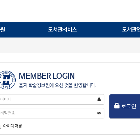
원
도서관서비스
도서관
MEMBER LOGIN
을지 학술정보원에 오신 것을 환영합니다.
아
이
로그인
디
비
밀
번
아이디 저장
호