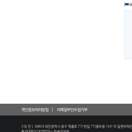
개인정보처리방침
이메일무단수집거부
[대전]
34824 대전광역시 중구 계룡로 771번길 77(용두동 143-5) 일현의학관
을지대학교 대전캠퍼스 학술정보원