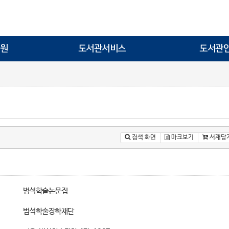
원
도서관서비스
도서관
검색 화면
마크보기
서재담
범석학술논문집
범석학술장학재단