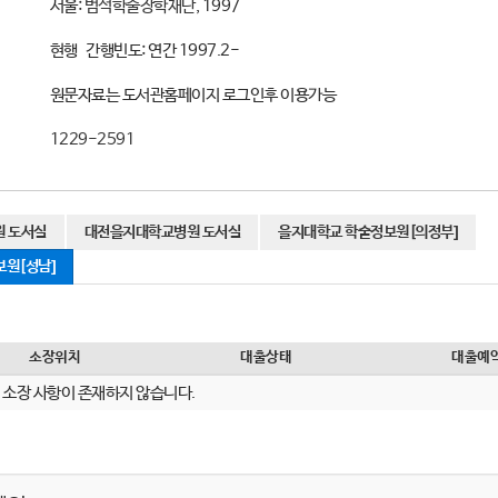
서울:
범석학술장학재단,
1997
현행 간행빈도: 연간 1997.2-
원문자료는 도서관홈페이지 로그인후 이용가능
1229-2591
 도서실
대전을지대학교병원 도서실
을지대학교 학술정보원[의정부]
원[성남]
소장위치
대출상태
대출예
소장 사항이 존재하지 않습니다.