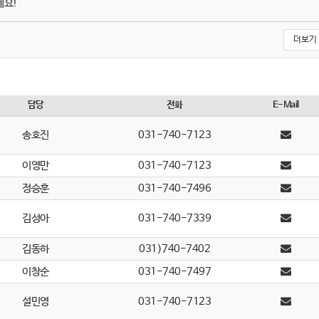
세요!
더보기
담당
전화
E-Mail
송호진
031-740-7123
이영만
031-740-7123
정승훈
031-740-7496
김성아
031-740-7339
김동하
031)740-7402
이창순
031-740-7497
설민영
031-740-7123