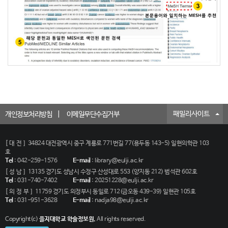
패밀리사이트
개인정보처리방침
이메일무단수집거부
[대전]
34824 대전광역시 중구 계룡로 771번길 77(용두동 143-5) 일현의학관 103
호
Tel
:
042-259-1576
E-mail
:
library@eulji.ac.kr
[성남]
13135 경기도 성남시 수정구 산성대로 553 (양지동 212) 범석관 602호
Tel
:
031-740-7402
E-mail
:
20251228@eulji.ac.kr
[의정부]
11759 경기도 의정부시 동일로 712(금오동 439-39) 일현관 105호
Tel
:
031-951-3628
E-mail
:
nadja98@eulji.ac.kr
Copyright(c)
을지대학교 학술정보원.
All rights reserved.