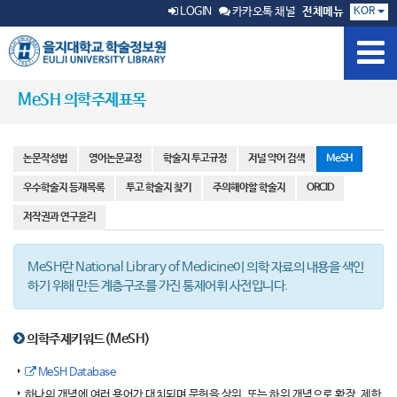
KOR
LOGIN
카카오톡 채널
전체메뉴
MeSH 의학주제표목
논문작성법
영어논문교정
학술지 투고규정
저널 약어 검색
MeSH
우수학술지 등재목록
투고 학술지 찾기
주의해야할 학술지
ORCID
저작권과 연구윤리
MeSH란 National Library of Medicine이 의학 자료의 내용을 색인
하기 위해 만든 계층구조를 가진 통제어휘 사전입니다.
의학주제키워드(MeSH)
MeSH Database
하나의 개념에 여러 용어가 대치되며 문헌을 상위, 또는 하위 개념으로 확장, 제한