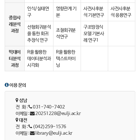
인식/실태연
영향관계 기
사전사후분
사전사후분
구
본
석 기본연구
석 응용연구
종합사
례분석
선형회귀분석
구조방정식
조절회귀분
과정
을 통한 회귀
모델 기본사
석연구
추정식 연구
례 연구1
빅데이
R을 활용한
R을 활용한
터분석
데이터분석과
텍스트마이
과정
시각화
닝
이용 문의
성남
전 화 :
031-740-7402
이메일 :
20251228@eulji.ac.kr
대전
전 화 :
(042)259-1576
이메일 :
library@eulji.ac.kr