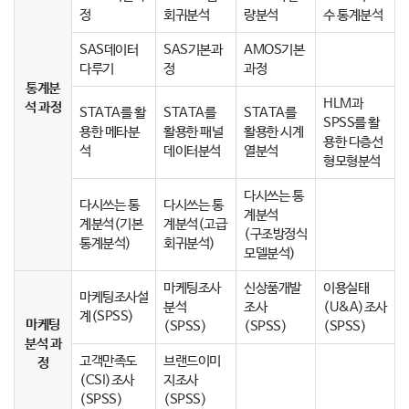
정
회귀분석
량분석
수 통계분석
SAS데이터
SAS기본과
AMOS기본
다루기
정
과정
통계분
HLM과
석 과정
STATA를 활
STATA를
STATA를
SPSS를 활
용한 메타분
활용한 패널
활용한 시계
용한 다층선
석
데이터분석
열분석
형모형분석
다시쓰는 통
다시쓰는 통
다시쓰는 통
계분석
계분석(기본
계분석(고급
(구조방정식
통계분석)
회귀분석)
모델분석)
마케팅조사
신상품개발
이용실태
마케팅조사설
분석
조사
(U&A)조사
계(SPSS)
마케팅
(SPSS)
(SPSS)
(SPSS)
분석 과
고객만족도
브랜드이미
정
(CSI)조사
지조사
(SPSS)
(SPSS)