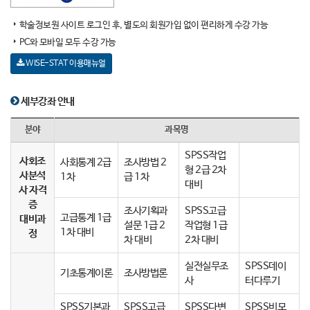
학술정보원 사이트 로그인 후, 별도의 회원가입 없이 편리하게 수강 가능
PC와 모바일 모두 수강 가능
WISE-STAT 이용매뉴얼
세부강좌 안내
분야
과목명
SPSS작업
사회조
사회통계 2급
조사방법 2
형 2급 2차
사분석
1차
급 1차
대비
사 자격
증
조사기획과
SPSS고급
고급통계 1급
대비과
설문 1급 2
작업형 1급
1차 대비
정
차 대비
2차 대비
실전실무조
SPSS데이
기초통계이론
조사방법론
사
터다루기
SPSS기본과
SPSS고급
SPSS다변
SPSS비모