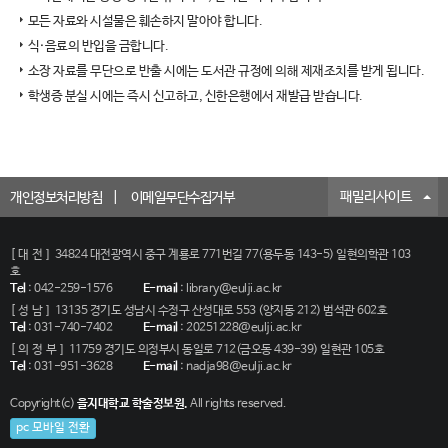
모든 자료와 시설물은 훼손하지 말아야 합니다.
식·음료의 반입을 금합니다.
소장 자료를 무단으로 반출 시에는 도서관 규정에 의해 제재조치를 받게 됩니다.
학생증 분실 시에는 즉시 신고하고, 신한은행에서 재발급 받습니다.
패밀리사이트
개인정보처리방침
이메일무단수집거부
[대전]
34824 대전광역시 중구 계룡로 771번길 77(용두동 143-5) 일현의학관 103
호
Tel
:
042-259-1576
E-mail
:
library@eulji.ac.kr
[성남]
13135 경기도 성남시 수정구 산성대로 553 (양지동 212) 범석관 602호
Tel
:
031-740-7402
E-mail
:
20251228@eulji.ac.kr
[의정부]
11759 경기도 의정부시 동일로 712(금오동 439-39) 일현관 105호
Tel
:
031-951-3628
E-mail
:
nadja98@eulji.ac.kr
Copyright(c)
을지대학교 학술정보원.
All rights reserved.
pc 모바일 전환