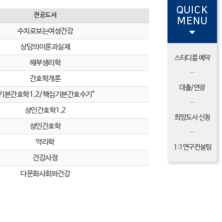
QUICK
전공도서
MENU
수치로보는여성건강
상담의이론과실제
스터디룸 예약
해부생리학
간호학개론
대출/연장
"기본간호학1,2/핵심기본간호수기"
성인간호학1,2
희망도서 신청
성인간호학
약리학
1:1연구컨설팅
건강사정
다문화사회와건강