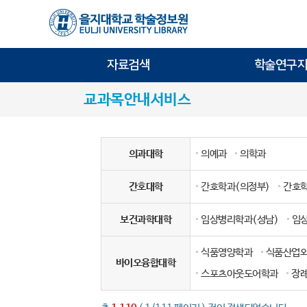
자료검색
학술연구지
교과목안내서비스
의과대학
의예과
의학과
간호대학
간호학과(의정부)
간호학
보건과학대학
임상병리학과(성남)
임
식품영양학과
식품산업
바이오융합대학
스포츠아웃도어학과
장