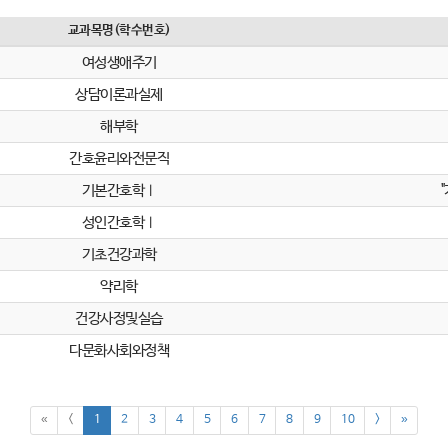
교과목명(학수번호)
여성생애주기
상담이론과실제
해부학
간호윤리와전문직
기본간호학Ⅰ
성인간호학Ⅰ
기초건강과학
약리학
건강사정및실습
다문화사회와정책
«
<
1
2
3
4
5
6
7
8
9
10
>
»