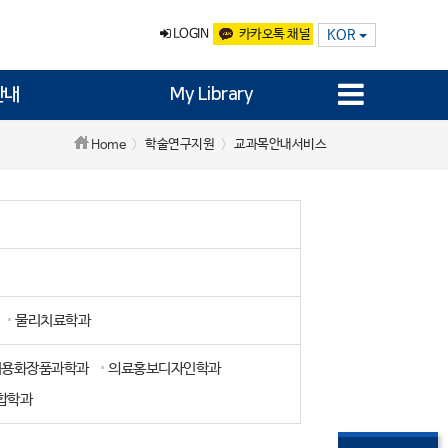
LOGIN
카카오톡 채널
KOR
안내
My Library
학술연구지원
교과목안내서비스
Home
물리치료학과
미용화장품과학과
의료홍보디자인학과
합학과