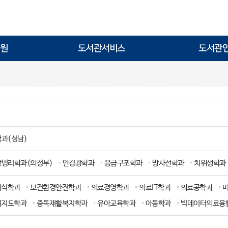
원
도서관서비스
도서관
과(성남)
상병리학과(의정부)
안경광학과
응급구조학과
방사선학과
치위생학과
외식학과
보건환경안전학과
의료경영학과
의료IT학과
의료공학과
례지도학과
중독재활복지학과
유아교육학과
아동학과
빅데이터의료융