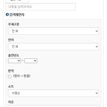
검색제한자
주제구분
언어
출판년도
~
번역
(한자 → 한글)
소트
차순