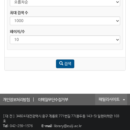
최대 검색 수
페이지/수
검색
패밀리사이트
개인정보처리방침
이메일무단수집거부
[대전]
34824 대전광역시 중구 계룡로 771번길 77(용두동 143-5) 일현의학관 103
호
Tel
:
042-259-1576
E-mail
:
library@eulji.ac.kr