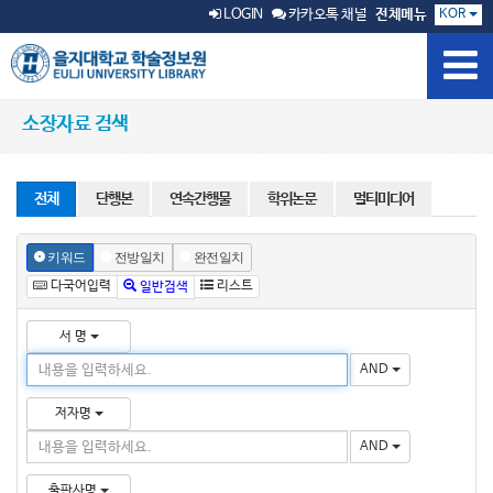
KOR
LOGIN
카카오톡 채널
전체메뉴
소장자료 검색
전체
단행본
연속간행물
학위논문
멀티미디어
키워드
전방일치
완전일치
다국어입력
리스트
일반검색
서 명
AND
저자명
AND
출판사명