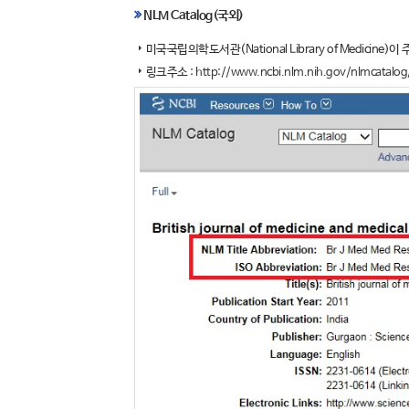
NLM Catalog(국외)
미국국립의학도서관(National Library of Medici
링크주소 :
http://www.ncbi.nlm.nih.gov/nlmcatalog