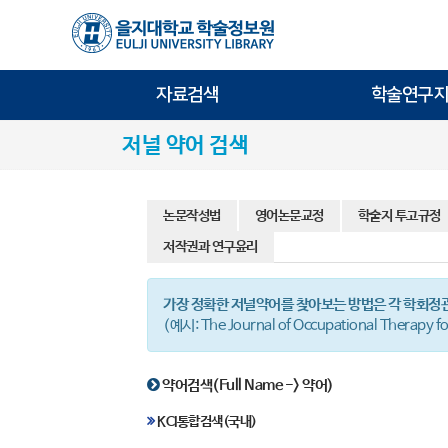
자료검색
학술연구지
저널 약어 검색
논문작성법
영어논문교정
학술지 투고규정
저작권과 연구윤리
가장 정확한 저널약어를 찾아보는 방법은 각 학회정
(예시: The Journal of Occupational Therapy f
약어검색(Full Name -> 약어)
KCI통합검색(국내)