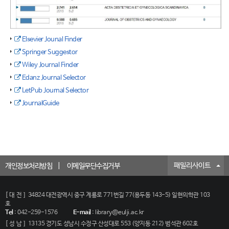
Elsevier Jounal Finder
Springer Suggestor
Wiley Journal Finder
Edanz Journal Selector
LetPub Journal Selector
JournalGuide
패밀리사이트
개인정보처리방침
이메일무단수집거부
[대전]
34824 대전광역시 중구 계룡로 771번길 77(용두동 143-5) 일현의학관 103
호
Tel
:
042-259-1576
E-mail
:
library@eulji.ac.kr
[성남]
13135 경기도 성남시 수정구 산성대로 553 (양지동 212) 범석관 602호