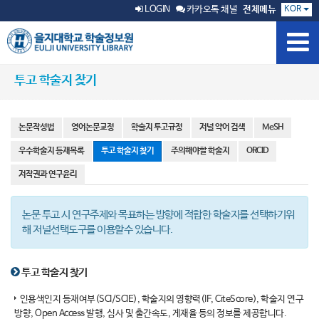
KOR
LOGIN
카카오톡 채널
전체메뉴
투고 학술지 찾기
논문작성법
영어논문교정
학술지 투고규정
저널 약어 검색
MeSH
우수학술지 등재목록
투고 학술지 찾기
주의해야할 학술지
ORCID
저작권과 연구윤리
논문 투고 시 연구주제와 목표하는 방향에 적합한 학술지를 선택하기위
해 저널선택도구를 이용할수 있습니다.
투고 학술지 찾기
인용색인지 등재여부(SCI/SCIE), 학술지의 영향력(IF, CiteScore), 학술지 연구
방향, Open Access 발행, 심사 및 출간속도, 게재율 등의 정보를 제공합니다.