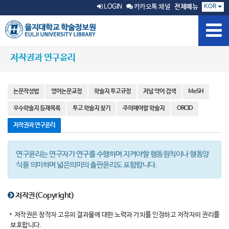
KOR
LOGIN
카카오톡 채널
전체메뉴
저작권과 연구윤리
논문작성법
영어논문교정
학술지 투고규정
저널 약어 검색
MeSH
우수학술지 등재목록
투고 학술지 찾기
주의해야할 학술지
ORCID
저작권과 연구윤리
연구윤리는 연구자가 연구를 수행하며 지켜야할 행동원칙이나 행동양
식을 의미하며 넓은의미의 출판윤리도 포함합니다.
저작권(Copyright)
저작권은 창작자 고유의 결과물에 대한 노력과 가치를 인정하고 저작자의 권리를
보호합니다.