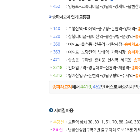
452
: 영등포-고속터미널-강남역-양재역-남한산
송파차고지 연계 교통편
140
: 도봉산역-미아역-중구청-논현역-양재역-
320
: 상봉터미널-용마산역-광진구청-문정역-
송
360
: 여의도-흑석동-선릉역-가락시장-
송파차고
363
: 여의도-노량진역-방배역-가락시장-
송파차
471
: 삼송동-구파발-광화문-신사역-세곡동-
송
3218
: 건대입구역-영동대교-신천역-개롱역-
송파
4312
: 청계산입구-논현역-강남구청역-수서역-
송
송파차고지
에서
4419
,
452
번 버스로 환승하시면,
지하철이용
분당선
: 모란역 하차 30, 30-1, 51, 70, 88, 240, 
8호선
: 남한산성입구역 2번 출구 하차 도보 15분 거