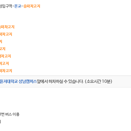
성입구역-
본교
-
송파차고지
송파차고지
파차고지
지
고지
파차고지
차고지
파차고지
을지대학교 성남캠퍼스
앞에서 하차하실 수 있습니다. (소요시간 10분)
333번 버스 이용
리