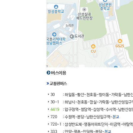
버스이용
교통편버스
30
: 하일동-황산-천호동-방이동-가락동-남한
30-1
: 하남시-천호동-잠실-가락동-남한산성입구
4419
: 압구정역-청담역-삼성역-수서역-남한산성
720
: 수원역-분당-남한산성입구역-
본교
720-1
: 삼성반도체-영동아파트단지-미금역-야탑역
333
: 안양-평촌-인덕원-분당-
본교