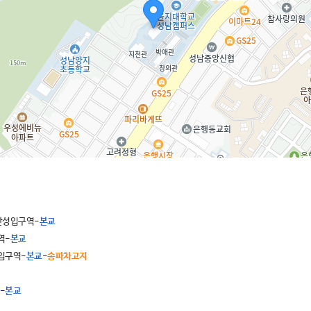
산성입구역-
본교
역-
본교
입구역-
본교
-
송파차고지
-
본교