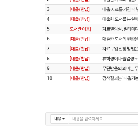
3
[대출/반납]
대출 자료를 기한 내
4
[대출/반납]
대출한 도서를 분실하
5
[도서관 이용]
자료열람실, 멀티미디
6
[대출/반납]
대출한 도서의 현황을
7
[대출/반납]
자료구입 신청 방법
8
[대출/반납]
휴학생이나 졸업생도
9
[대출/반납]
무단반출의 의미는 무
10
[대출/반납]
검색결과는 '대출가능'
내용