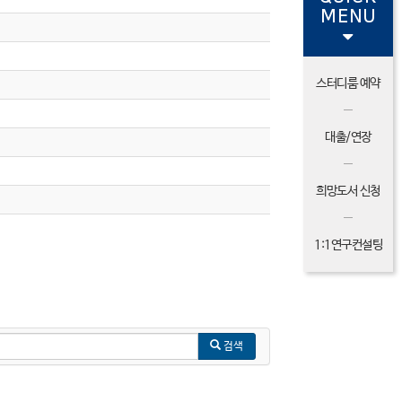
MENU
스터디룸 예약
대출/연장
희망도서 신청
1:1연구컨설팅
검색