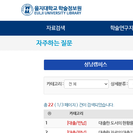
자료검색
학술연구지
자주하는 질문
성남캠퍼스
카테고리 :
상세분류 :
총
22
( 1/3 페이지 ) 건이 검색되었습니다.
ⓝ
카테고리
1
[대출/반납]
대출한 도서의 현황을
2
[대출/반납]
대출한 자료의 대출기