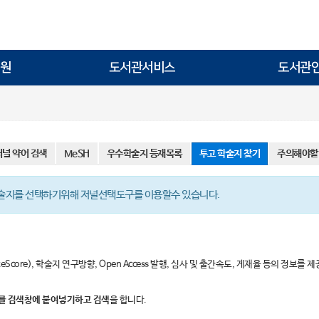
원
도서관서비스
도서관
저널 약어 검색
MeSH
우수학술지 등재목록
투고 학술지 찾기
주의해야할
학술지를 선택하기위해 저널선택도구를 이용할수 있습니다.
teScore), 학술지 연구방향, Open Access 발행, 심사 및 출간속도, 게재율 등의 정보를 
ract”를 검색창에 붙여넣기하고 검색
을 합니다.