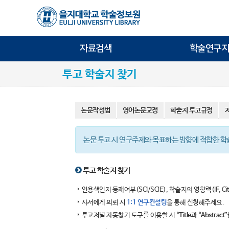
자료검색
학술연구지
투고 학술지 찾기
논문작성법
영어논문교정
학술지 투고규정
논문 투고 시 연구주제와 목표하는 방향에 적합한 
투고 학술지 찾기
인용색인지 등재여부(SCI/SCIE), 학술지의 영향력(IF, Ci
사서에게 의뢰 시
1:1 연구컨설팅
을 통해 신청해주세요.
투고저널 자동찾기 도구를 이용할 시
“Title과 “Abst