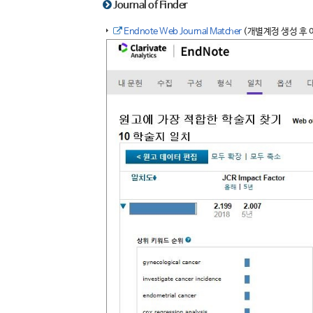
Journal of Finder
Endnote Web Journal Matcher
(개별계정 생성 후 