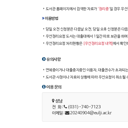
도서관 홈페이지에서 검색한 자료가
'정리중'
일 경우 우
이용방법
당일 오전 신청분은 다음날 오전, 당일 오후 신청분은 다
우선정리요청 도서는 대출대에서 1일간 따로 보관을 하며
우선정리요청 처리현황은
[우선정리요청 내역]
에서 확인
유의사항
연체중이거나 대출중지중인 이용자, 대출권수가 초과되는
도서관 사정이나 자료의 상황에 따라 우선요청이 취소될 
이용 문의
성남
전 화 :
(031)-740-7123
이메일 :
20240904@eulji.ac.kr