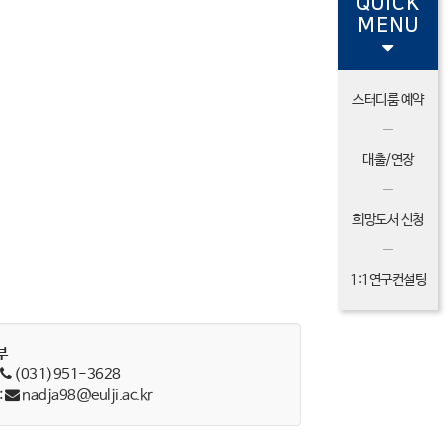
QUICK
MENU
스터디룸 예약
대출/연장
희망도서 신청
1:1연구컨설팅
부
:
(031)951-3628
:
nadja98@eulji.ac.kr