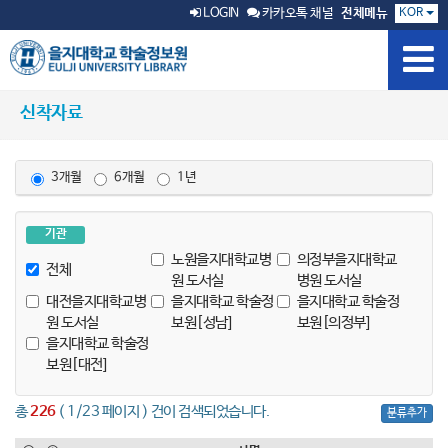
KOR
LOGIN
카카오톡 채널
전체메뉴
신착자료
3개월
6개월
1년
기관
노원을지대학교병
의정부을지대학교
전체
원 도서실
병원 도서실
대전을지대학교병
을지대학교 학술정
을지대학교 학술정
원 도서실
보원[성남]
보원[의정부]
을지대학교 학술정
보원[대전]
총
226
( 1/23 페이지 ) 건이 검색되었습니다.
분류추가