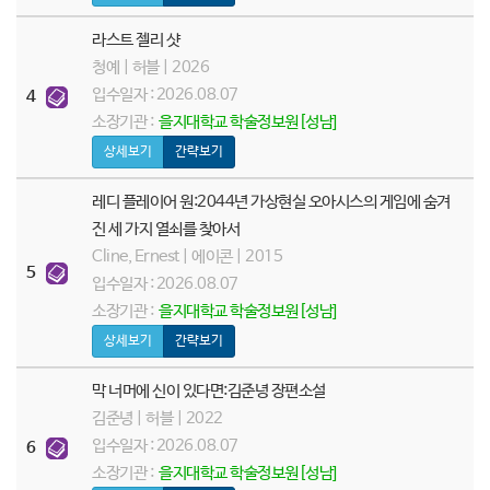
라스트 젤리 샷
청예 | 허블 | 2026
입수일자 : 2026.08.07
4
소장기관 :
을지대학교 학술정보원[성남]
상세보기
간략보기
레디 플레이어 원:2044년 가상현실 오아시스의 게임에 숨겨
진 세 가지 열쇠를 찾아서
Cline, Ernest | 에이콘 | 2015
5
입수일자 : 2026.08.07
소장기관 :
을지대학교 학술정보원[성남]
상세보기
간략보기
막 너머에 신이 있다면:김준녕 장편소설
김준녕 | 허블 | 2022
입수일자 : 2026.08.07
6
소장기관 :
을지대학교 학술정보원[성남]