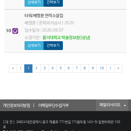
상세보기
간략보기
타워:배명훈 연작소설집
배명훈 | 문학과지성사 | 2020
입수일자 : 2026.08.07
10
소장기관 :
을지대학교 학술정보원[성남]
상세보기
간략보기
«
<
1
2
3
4
5
6
7
8
9
10
>
»
패밀리사이트
개인정보처리방침
이메일무단수집거부
[대전]
34824 대전광역시 중구 계룡로 771번길 77(용두동 143-5) 일현의학관 103
호