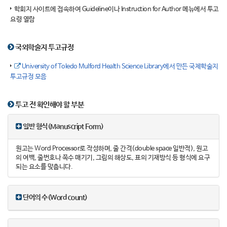
학회지 사이트에 접속하여 Guideline이나 Instruction for Author 메뉴에서 투고
요령 열람
국외학술지 투고규정
University of Toledo Mulford Health Science Library에서 만든 국제학술지
투고규정 모음
투고 전 확인해야 할 부분
일반 형식(Manuscript Form)
원고는 Word Processor로 작성하며, 줄 간격(double space 일반적), 원고
의 여백, 줄번호나 쪽수 매기기, 그림의 해상도, 표의 기재방식 등 형식에 요구
되는 요소를 맞춥니다.
단어의 수(Word count)