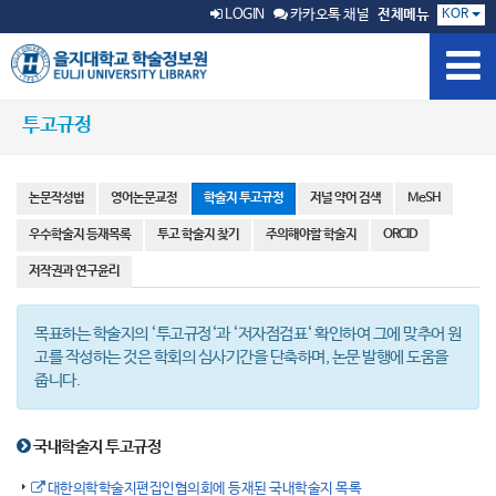
KOR
LOGIN
카카오톡 채널
전체메뉴
투고규정
논문작성법
영어논문교정
학술지 투고규정
저널 약어 검색
MeSH
우수학술지 등재목록
투고 학술지 찾기
주의해야할 학술지
ORCID
저작권과 연구윤리
목표하는 학술지의 ‘투고규정‘과 ‘저자점검표‘ 확인하여 그에 맞추어 원
고를 작성하는 것은 학회의 심사기간을 단축하며, 논문 발행에 도움을
줍니다.
국내학술지 투고규정
대한의학학술지편집인협의회에 등재된 국내학술지 목록