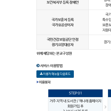
보건복지부 등록 장애인
장
국
국가보훈처 등록
특수
국가유공상이자
보훈
지원
국민건강보험공단 인정
장기
장기요양대상자
위에 해당하는 본교구성원
서비스 이용방법
이용자 매뉴얼 다운로드
이용절차
STEP 01
거주 지역 내 도서관 / 책나래 홈페이지
회원가입 후