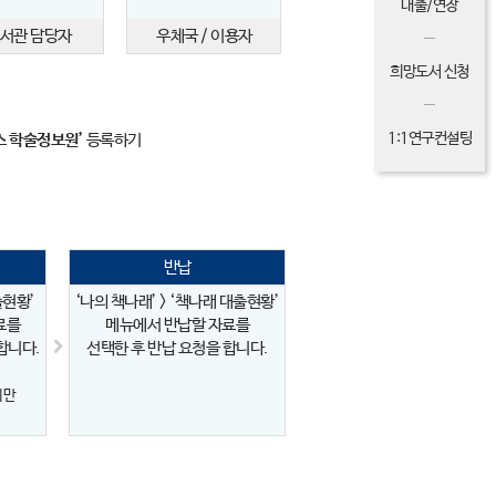
대출/연장
서관 담당자
우체국 / 이용자
희망도서 신청
1:1연구컨설팅
스 학술정보원’
등록하기
반납
출현황’
‘나의 책나래’ > ‘책나래 대출현황’
료를
메뉴에서 반납할 자료를
합니다.
선택한 후 반납 요청을 합니다.
에만