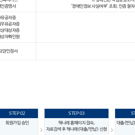
애인증명서
‘장애인정보 사실여부’ 조회․인증 절차
가유공자증
임무유공자증
보상대상자증
대상자확인원
요양인정서
STEP 02
STEP 03
S
회원가입 승인
책나래 홈페이지 접속,
대출(반납)
자료검색 후 책나래(대출/반납) 신청