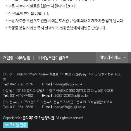
모든 자료와 시설물은 훼손하지 말아야 합니다.
식·음료의 반입을 금합니다.
소장 자료를 무단으로 반출 시에는 도서관 규정에 의해 제재조치를 받게 됩니다.
학생증 분실 시에는 즉시 신고하고, 신한은행에서 재발급 받습니다.
패밀리사이트
개인정보처리방침
이메일무단수집거부
[대전]
34824 대전광역시 중구 계룡로 771번길 77(용두동 143-5) 일현의학관 103
호
Tel
:
042-259-1576
E-mail
:
library@eulji.ac.kr
[성남]
13135 경기도 성남시 수정구 산성대로 553 (양지동 212) 범석관 602호
Tel
:
031-740-7402
E-mail
:
20251228@eulji.ac.kr
[의정부]
11759 경기도 의정부시 동일로 712(금오동 439-39) 일현관 105호
Tel
:
031-951-3628
E-mail
:
nadja98@eulji.ac.kr
Copyright(c)
을지대학교 학술정보원.
All rights reserved.
pc 모바일 전환