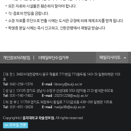
모든 자료와 시설물은 훼손하지 말아야 합니다.
식·음료의 반입을 금합니다.
소장 자료를 무단으로 반출 시에는 도서관 규정에 의해 제재조치를 받게 됩니다.
학생증 분실 시에는 즉시 신고하고, 신한은행에서 재발급 받습니다.
패밀리사이트
개인정보처리방침
이메일무단수집거부
[대전]
34824 대전광역시 중구 계룡로 771번길 77(용두동 143-5) 일현의학관 103
호
Tel
:
042-259-1576
E-mail
:
library@eulji.ac.kr
[성남]
13135 경기도 성남시 수정구 산성대로 553 (양지동 212) 범석관 602호
Tel
:
031-740-7402
E-mail
:
20251228@eulji.ac.kr
[의정부]
11759 경기도 의정부시 동일로 712(금오동 439-39) 일현관 105호
Tel
:
031-951-3628
E-mail
:
nadja98@eulji.ac.kr
Copyright(c)
을지대학교 학술정보원.
All rights reserved.
pc 모바일 전환