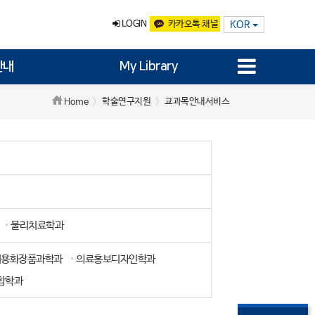
LOGIN
카카오톡 채널
KOR
안내
My Library
학술연구지원
교과목안내서비스
Home
물리치료학과
미용화장품과학과
의료홍보디자인학과
합학과