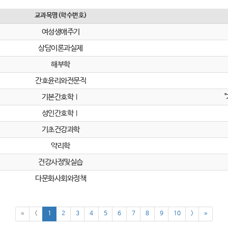
교과목명(학수번호)
여성생애주기
상담이론과실제
해부학
간호윤리와전문직
기본간호학Ⅰ
성인간호학Ⅰ
기초건강과학
약리학
건강사정및실습
다문화사회와정책
«
<
1
2
3
4
5
6
7
8
9
10
>
»