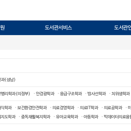
원
도서관서비스
도서관
과(성남)
상병리학과(의정부)
안경광학과
응급구조학과
방사선학과
치위생학과
외식학과
보건환경안전학과
의료경영학과
의료IT학과
의료공학과
례지도학과
중독재활복지학과
유아교육학과
아동학과
빅데이터의료융