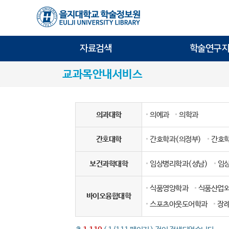
자료검색
학술연구지
교과목안내서비스
의과대학
의예과
의학과
간호대학
간호학과(의정부)
간호학
보건과학대학
임상병리학과(성남)
임
식품영양학과
식품산업
바이오융합대학
스포츠아웃도어학과
장