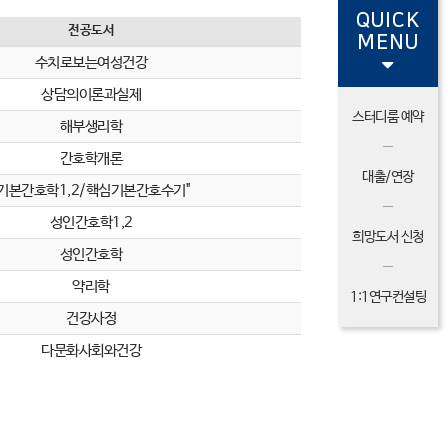
QUICK
전공도서
MENU
수치로보는여성건강
상담의이론과실제
스터디룸 예약
해부생리학
간호학개론
대출/연장
"기본간호학1,2/핵심기본간호수기"
성인간호학1,2
희망도서 신청
성인간호학
약리학
1:1연구컨설팅
건강사정
다문화사회와건강