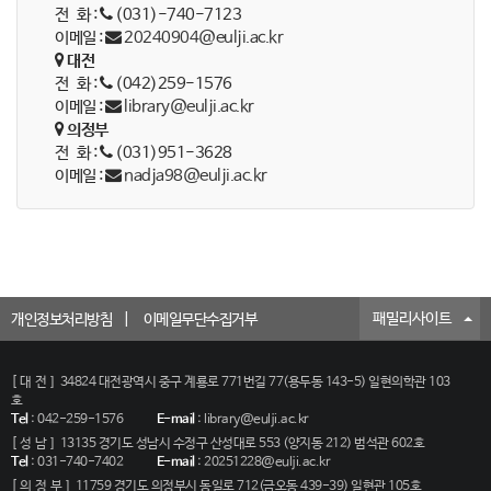
전 화 :
(031)-740-7123
이메일 :
20240904@eulji.ac.kr
대전
전 화 :
(042)259-1576
이메일 :
library@eulji.ac.kr
의정부
전 화 :
(031)951-3628
이메일 :
nadja98@eulji.ac.kr
패밀리사이트
개인정보처리방침
이메일무단수집거부
[대전]
34824 대전광역시 중구 계룡로 771번길 77(용두동 143-5) 일현의학관 103
호
Tel
:
042-259-1576
E-mail
:
library@eulji.ac.kr
[성남]
13135 경기도 성남시 수정구 산성대로 553 (양지동 212) 범석관 602호
Tel
:
031-740-7402
E-mail
:
20251228@eulji.ac.kr
[의정부]
11759 경기도 의정부시 동일로 712(금오동 439-39) 일현관 105호