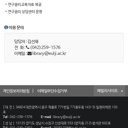
연구윤리교육자료 제공
연구윤리 상담센터 운영
이용 문의
담당자 : 김선재
전 화 :
(042)259-1576
이메일 :
library@eulji.ac.kr
패밀리사이트
개인정보처리방침
이메일무단수집거부
[대전]
34824 대전광역시 중구 계룡로 771번길 77(용두동 143-5) 일현의학관 103
호
Tel
:
042-259-1576
E-mail
:
library@eulji.ac.kr
[성남]
13135 경기도 성남시 수정구 산성대로 553 (양지동 212) 범석관 602호