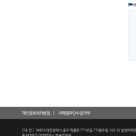
개인정보처리방침
이메일무단수집거부
[대전]
34824 대전광역시 중구 계룡로 771번길 77(용두동 143-5) 일현의학관
을지대학교 대전캠퍼스 학술정보원