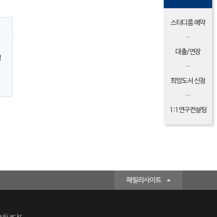
스터디룸 예약
대출/연장
밀
희망도서 신청
1:1연구컨설팅
패밀리사이트
lji.ac.kr