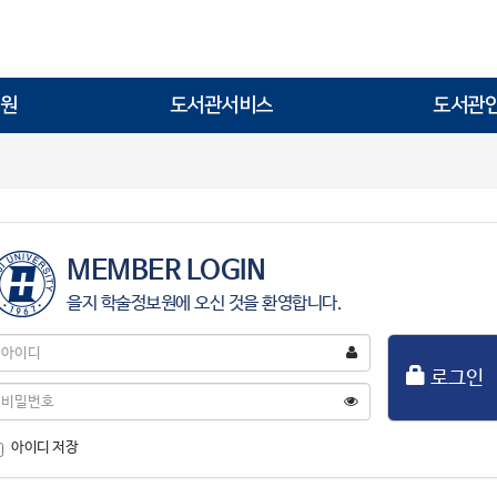
원
도서관서비스
도서관
MEMBER LOGIN
을지 학술정보원에 오신 것을 환영합니다.
아
이
로그인
디
비
밀
번
아이디 저장
호