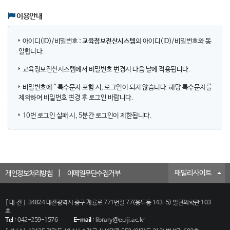
이용안내
아이디(ID)/비밀번호 :
교육정보전산시스템
의 아이디(ID)/비밀번호와 동
일합니다.
교육정보전산시스템에서 비밀번호 변경시 다음 날에 적용됩니다.
비밀번호에 ^ 특수문자 포함 시, 로그인이 되지 않습니다. 해당 특수문자를
제외하여 비밀번호 변경 후 로그인 바랍니다.
10번 로그인 실패 시, 5분간 로그인이 제한됩니다.
패밀리사이트
개인정보처리방침
이메일무단수집거부
[대전]
34824 대전광역시 중구 계룡로 771번길 77(용두동 143-5) 일현의학관 103
호
Tel
:
042-259-1576
E-mail
:
library@eulji.ac.kr