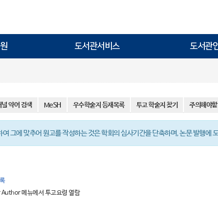
원
도서관서비스
도서관
저널 약어 검색
MeSH
우수학술지 등재목록
투고 학술지 찾기
주의해야할
하여 그에 맞추어 원고를 작성하는 것은 학회의 심사기간을 단축하며, 논문 발행에 
록
for Author 메뉴에서 투고요령 열람