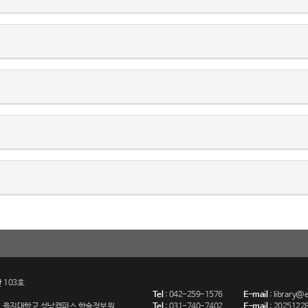
 103호
Tel
:
042-259-1576
E-mail
:
library@eu
호
을지대학교 성남캠퍼스 학술정보원
Tel
:
031-740-7402
E-mail
:
20251228