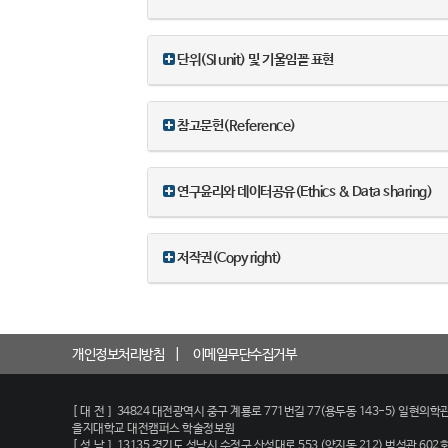
단위(SI unit) 및 기울임꼴 표현
참고문헌(Reference)
연구윤리와 데이터공유(Ethics & Data sharing)
저작권(Copy right)
개인정보처리방침
이메일무단수집거부
[대전]
34824 대전광역시 중구 계룡로 771번길 77(용두동 143-5) 일현의학관
을지대학교 대전캠퍼스 학술정보원
[성남]
13135 경기도 성남시 수정구 산성대로 553 (양지동 212) 범석관 602