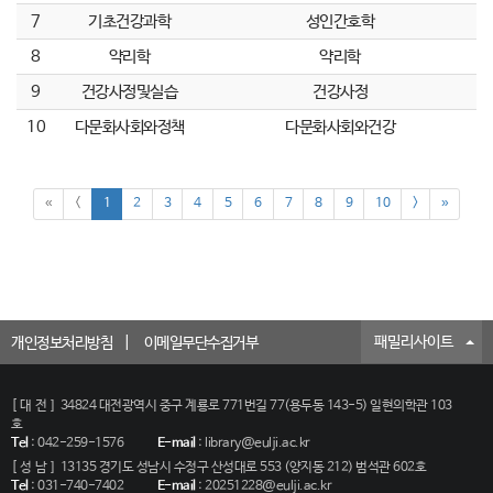
7
기초건강과학
성인간호학
8
약리학
약리학
9
건강사정및실습
건강사정
10
다문화사회와정책
다문화사회와건강
«
<
1
2
3
4
5
6
7
8
9
10
>
»
패밀리사이트
개인정보처리방침
이메일무단수집거부
[대전]
34824 대전광역시 중구 계룡로 771번길 77(용두동 143-5) 일현의학관 103
호
Tel
:
042-259-1576
E-mail
:
library@eulji.ac.kr
[성남]
13135 경기도 성남시 수정구 산성대로 553 (양지동 212) 범석관 602호
Tel
:
031-740-7402
E-mail
:
20251228@eulji.ac.kr