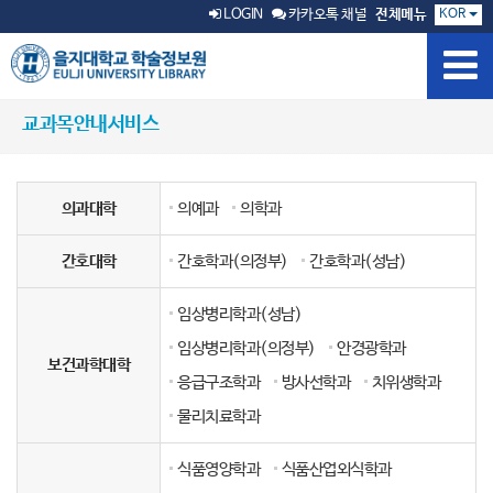
KOR
LOGIN
카카오톡 채널
전체메뉴
교과목안내서비스
의과대학
의예과
의학과
간호대학
간호학과(의정부)
간호학과(성남)
임상병리학과(성남)
임상병리학과(의정부)
안경광학과
보건과학대학
응급구조학과
방사선학과
치위생학과
물리치료학과
식품영양학과
식품산업외식학과