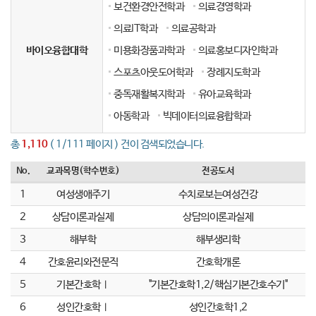
보건환경안전학과
의료경영학과
의료IT학과
의료공학과
바이오융합대학
미용화장품과학과
의료홍보디자인학과
스포츠아웃도어학과
장례지도학과
중독재활복지학과
유아교육학과
아동학과
빅데이터의료융합학과
총
1,110
( 1/111 페이지 ) 건이 검색되었습니다.
No.
교과목명(학수번호)
전공도서
1
여성생애주기
수치로보는여성건강
2
상담이론과실제
상담의이론과실제
3
해부학
해부생리학
4
간호윤리와전문직
간호학개론
5
기본간호학Ⅰ
"기본간호학1,2/핵심기본간호수기"
6
성인간호학Ⅰ
성인간호학1,2