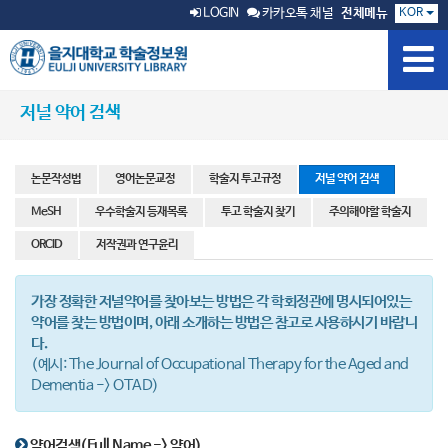
KOR
LOGIN
카카오톡 채널
전체메뉴
저널 약어 검색
논문작성법
영어논문교정
학술지 투고규정
저널 약어 검색
MeSH
우수학술지 등재목록
투고 학술지 찾기
주의해야할 학술지
ORCID
저작권과 연구윤리
가장 정확한 저널약어를 찾아보는 방법은 각 학회정관에 명시되어있는
약어를 찾는 방법이며, 아래 소개하는 방법은 참고로 사용하시기 바랍니
다.
(예시: The Journal of Occupational Therapy for the Aged and
Dementia -> OTAD)
약어검색(Full Name -> 약어)