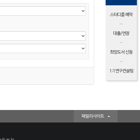
스터디룸 예약
대출/연장
희망도서 신청
1:1연구컨설팅
패밀리사이트
lji.ac.kr