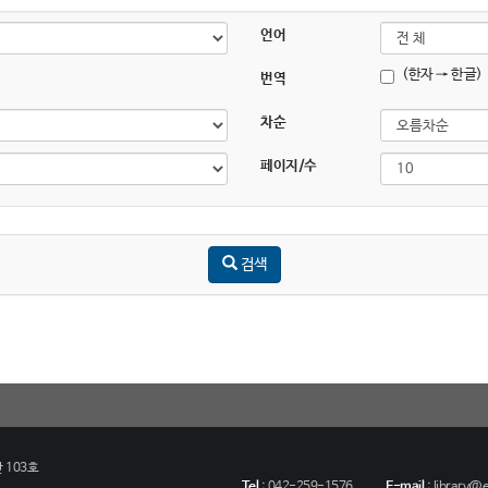
언어
(한자 → 한글)
번역
차순
페이지/수
검색
 103호
Tel
:
042-259-1576
E-mail
:
library@eu