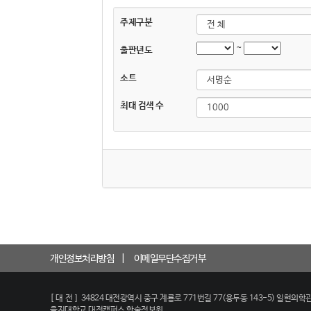
주제구분
~
출판년도
소트
최대 검색 수
개인정보처리방침
이메일무단수집거부
[대전]
34824 대전광역시 중구 계룡로 771번길 77(용두동 143-5) 일현의학관
을지대학교 대전캠퍼스 학술정보원