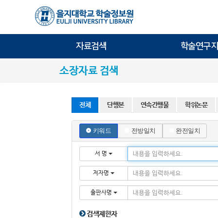
자료검색
학술연구지
소장자료 검색
전체
단행본
연속간행물
학위논문
키워드
전방일치
완전일치
서 명
저자명
출판사명
검색제한자