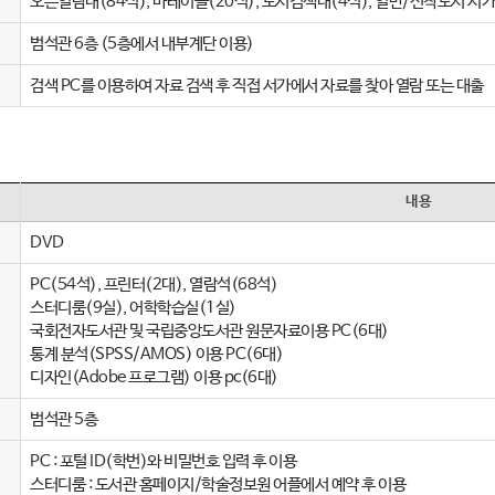
오픈열람대(84석), 바테이블(20석), 도서검색대(4석), 일반/신착도서 서
범석관 6층 (5층에서 내부계단 이용)
검색 PC를 이용하여 자료 검색 후 직접 서가에서 자료를 찾아 열람 또는 대출
내용
DVD
PC(54석), 프린터(2대), 열람석(68석)
스터디룸(9실), 어학학습실(1실)
국회전자도서관 및 국립중앙도서관 원문자료이용 PC(6대)
통계 분석(SPSS/AMOS) 이용 PC(6대)
디자인(Adobe 프로그램) 이용 pc(6대)
범석관 5층
PC : 포털 ID(학번)와 비밀번호 입력 후 이용
스터디룸 : 도서관 홈페이지/학술정보원 어플에서 예약 후 이용