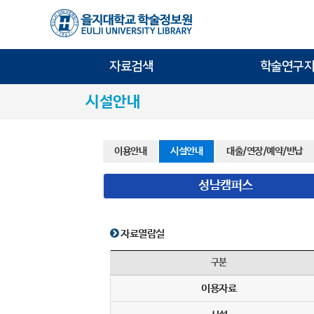
자료검색
학술연구지
시설안내
이용안내
시설안내
대출/연장/예약/반납
성남캠퍼스
자료열람실
구분
이용자료