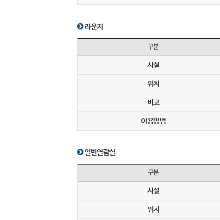
라운지
구분
시설
위치
비고
이용방법
일반열람실
구분
시설
위치