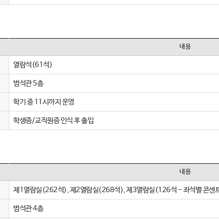
내용
열람석(61석)
범석관 5층
학기 중 11시까지 운영
학생증/교직원증 인식 후 출입
내용
제1열람실(262석), 제2열람실(268석), 제3열람실(126석 - 좌석별 콘센
범석관 4층