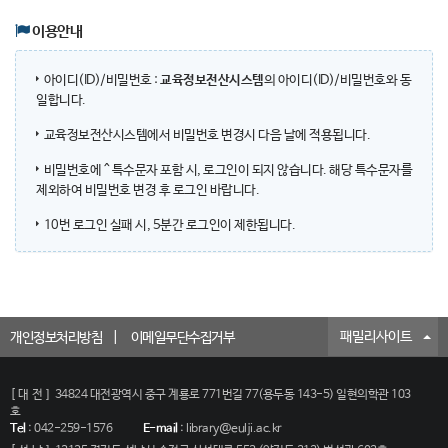
이용안내
아이디(ID)/비밀번호 :
교육정보전산시스템
의 아이디(ID)/비밀번호와 동
일합니다.
교육정보전산시스템에서 비밀번호 변경시 다음 날에 적용됩니다.
비밀번호에 ^ 특수문자 포함 시, 로그인이 되지 않습니다. 해당 특수문자를
제외하여 비밀번호 변경 후 로그인 바랍니다.
10번 로그인 실패 시, 5분간 로그인이 제한됩니다.
패밀리사이트
개인정보처리방침
이메일무단수집거부
[대전]
34824 대전광역시 중구 계룡로 771번길 77(용두동 143-5) 일현의학관 103
호
Tel
:
042-259-1576
E-mail
:
library@eulji.ac.kr