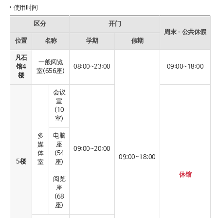
使用时间
区分
开门
周末ㆍ公共休假
位置
名称
学期
假期
凡石
一般阅览
馆4
08:00~23:00
09:00~18:00
室(656座)
楼
会议
室
(10
室)
多
电脑
媒
座
09:00~20:00
体
(54
09:00~18:00
5楼
室
座)
休馆
阅览
座
(68
座)