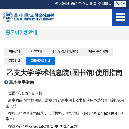
KOR
LOGIN
카카오톡 채널
전체메뉴
중국어이용안내
이용안내
시설안내
대출/연장/예약/반납
이용자준수사항
기증안내
중국어이용안내
乙支大学 学术信息院(图书馆)使用指南
基本使用指南
位置 : 凡石管4楼~7楼
新生的话,在学校网站上需要进行“新生网上图书馆使用办法教育”后能使用
图书馆
在网上能够查图书目录，电子材料，借书情况 (* 网址 :
학술정보원 홈페이지
주소
)
在线咨询 : 在kakao talk 加“을지대학술정보원”