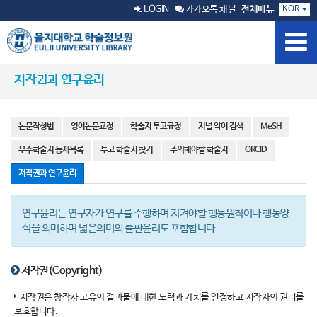
KOR
LOGIN
카카오톡 채널
전체메뉴
저작권과 연구윤리
논문작성법
영어논문교정
학술지 투고규정
저널 약어 검색
MeSH
우수학술지 등재목록
투고 학술지 찾기
주의해야할 학술지
ORCID
저작권과 연구윤리
연구윤리는 연구자가 연구를 수행하며 지켜야할 행동원칙이나 행동양
식을 의미하며 넓은의미의 출판윤리도 포함합니다.
저작권(Copyright)
저작권은 창작자 고유의 결과물에 대한 노력과 가치를 인정하고 저작자의 권리를
보호합니다.