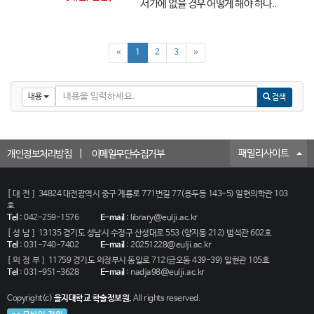
서가에 없을 경우 어떻게 해야 하나..
«
1
2
3
»
내용
검색
패밀리사이트
개인정보처리방침
이메일무단수집거부
[대전]
34824 대전광역시 중구 계룡로 771번길 77(용두동 143-5) 일현의학관 103
호
Tel
:
042-259-1576
E-mail
:
library@eulji.ac.kr
[성남]
13135 경기도 성남시 수정구 산성대로 553 (양지동 212) 범석관 602호
Tel
:
031-740-7402
E-mail
:
20251228@eulji.ac.kr
[의정부]
11759 경기도 의정부시 동일로 712(금오동 439-39) 일현관 105호
Tel
:
031-951-3628
E-mail
:
nadja98@eulji.ac.kr
Copyright(c)
을지대학교 학술정보원.
All rights reserved.