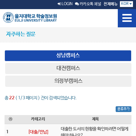
KOR
LOGIN
카카오톡 채널
전체메뉴
자주하는 질문
성남캠퍼스
대전캠퍼스
의정부캠퍼스
총
22
( 1/3 페이지 ) 건이 검색되었습니다.
분류추가
ⓝ
카테고리
제목
대출한 도서의 현황을 확인하려면 어떻게
1
[대출/반납]
해야 하나요?