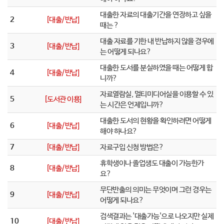
대출한 자료의 대출기간을 연장하고 싶을
2
[대출/반납]
때는 ?
대출 자료를 기한 내 반납하지 않을 경우에
3
[대출/반납]
는 어떻게 되나요?
대출한 도서를 분실하였을 때는 어떻게 합
4
[대출/반납]
니까?
자료열람실, 멀티미디어실을 이용할 수 있
5
[도서관 이용]
는 시간은 언제입니까?
대출한 도서의 현황을 확인하려면 어떻게
6
[대출/반납]
해야 하나요?
7
[대출/반납]
자료구입 신청 방법은?
휴학생이나 졸업생도 대출이 가능한가
8
[대출/반납]
요?
무단반출의 의미는 무엇이며 그런 경우는
9
[대출/반납]
어떻게 되나요?
검색결과는 '대출가능'으로 나오지만 실제
10
[대출/반납]