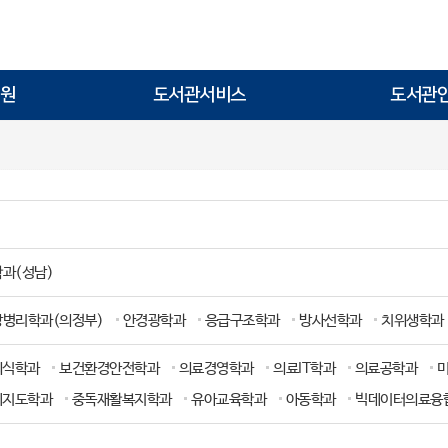
원
도서관서비스
도서관
과(성남)
상병리학과(의정부)
안경광학과
응급구조학과
방사선학과
치위생학과
외식학과
보건환경안전학과
의료경영학과
의료IT학과
의료공학과
례지도학과
중독재활복지학과
유아교육학과
아동학과
빅데이터의료융