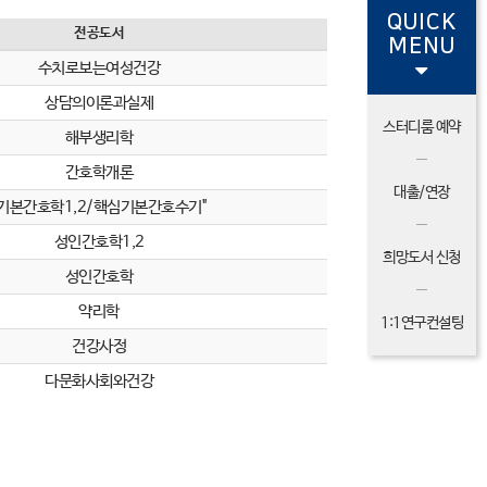
QUICK
전공도서
MENU
수치로보는여성건강
상담의이론과실제
스터디룸 예약
해부생리학
간호학개론
대출/연장
"기본간호학1,2/핵심기본간호수기"
성인간호학1,2
희망도서 신청
성인간호학
약리학
1:1연구컨설팅
건강사정
다문화사회와건강