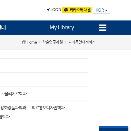
LOGIN
카카오톡 채널
KOR
안내
My Library
학술연구지원
교과목안내서비스
Home
물리치료학과
미용화장품과학과
의료홍보디자인학과
합학과