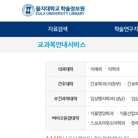
자료검색
학술연구지
교과목안내서비스
의과대학
의예과
의학과
간호대학
간호학과(의정부)
간호학
보건과학대학
임상병리학과(성남)
임
식품영양학과
식품산업
바이오융합대학
스포츠아웃도어학과
장