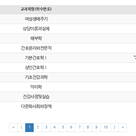
교과목명(학수번호)
여성생애주기
상담이론과실제
해부학
간호윤리와전문직
기본간호학Ⅰ
성인간호학Ⅰ
기초건강과학
약리학
건강사정및실습
다문화사회와정책
«
<
1
2
3
4
5
6
7
8
9
10
>
»